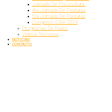
Jornada De Piscicultura
4ta Jornada De Pasturas
5ta Jornada De Pasturas
Congreso ICBA 2024
Programas De Radio
Videos Técnicos
NOTICIAS
CONTACTO
NOVEDADES
Inicio
Se
desarrolló el
acto de
lanzamiento
de la
siembra
agrícola
2022/23 del
Chaco
Paraguayo