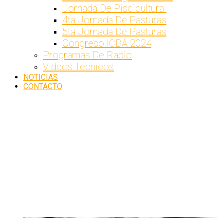
Jornada De Piscicultura
4ta Jornada De Pasturas
5ta Jornada De Pasturas
Congreso ICBA 2024
Programas De Radio
Videos Técnicos
NOTICIAS
CONTACTO
JORNADA
DE
PISCICULTURA
Inicio
JORNADA
DE
PISCICULTURA