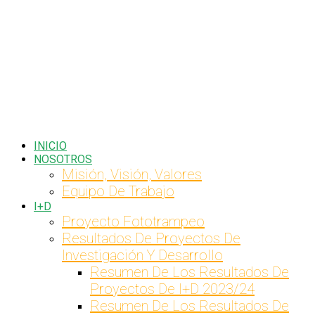
Facebook
Instagram
Youtube
LinkedIn
INICIO
Profile
Profile
Profile
Profile
NOSOTROS
Misión, Visión, Valores
Equipo De Trabajo
I+D
Proyecto Fototrampeo
Resultados De Proyectos De
Investigación Y Desarrollo
Resumen De Los Resultados De
Proyectos De I+D 2023/24
Resumen De Los Resultados De