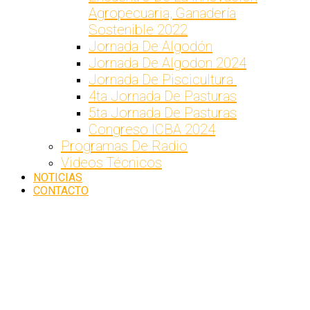
Agropecuaria, Ganadería
Sostenible 2022
Jornada De Algodón
Jornada De Algodon 2024
Jornada De Piscicultura
4ta Jornada De Pasturas
5ta Jornada De Pasturas
Congreso ICBA 2024
Programas De Radio
Videos Técnicos
NOTICIAS
CONTACTO
FIRMA
CONVENIO
MARCO
–