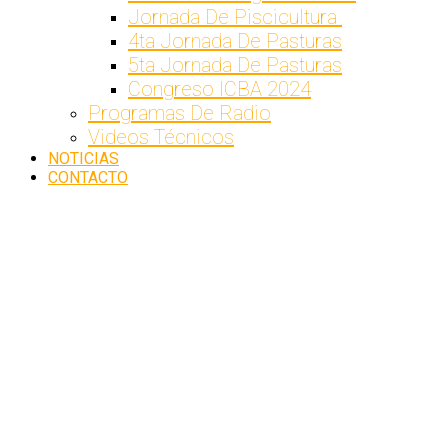
Jornada De Piscicultura
4ta Jornada De Pasturas
5ta Jornada De Pasturas
Congreso ICBA 2024
Programas De Radio
Videos Técnicos
NOTICIAS
CONTACTO
4TA
JORNADA
DE
PASTURAS
Inicio
4TA
JORNADA DE
PASTURAS